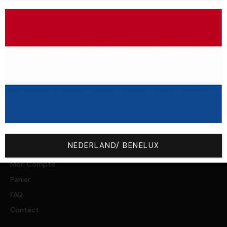
SHOP
NEW
BMX
MTB
MX
ROAD
SPORTSWEAR
NOLOGO BY YOU
NEDERLAND/ BENELUX
VOTRE COMPTE
Mon Compte
Panier
FAQ
Contact