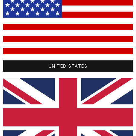
À Partir De 200 € D'achat, Les
Frais De Retour Sont Offerts !
UNITED STATES
SHOP
NEW
BMX
MTB
MX
ROAD