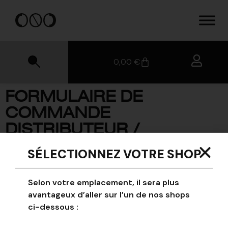
0,00
€
FORMULAIRE DE
COMMANDE
DISTRIBUTEUR /
REVENDEUR
SÉLECTIONNEZ VOTRE SHOP
Pour gagner du temps lors de vos commandes en tant que
Selon votre emplacement, il sera plus
distributeur ou revendeur NOLOGO, vous pouvez utilisez
avantageux d’aller sur l’un de nos shops
ce formulaire.
ci-dessous :