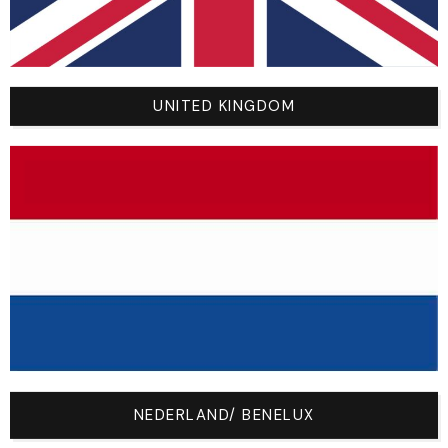
SPORTSWEAR
NOLOGO BY YOU
VOTRE COMPTE
UNITED KINGDOM
Mon Compte
Panier
FAQ
Contact
CONTACT US
Du Lundi Au Vendredi
De 9h À 12h Et De 14h À 16h30
Contact@nologosport.com
NEDERLAND/ BENELUX
345 chemin des petits Chassis, 26300
Châteauneuf-sur-Isère, France