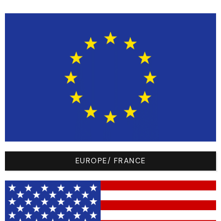
Vous n'êtes pas autorisés à
accéder à ce contenu.
Vous devez être connecté en tant que distributeur ou
revendeur pour pouvoir accéder à ce contenu.
Pour plus d'informations, vous pouvez
nous contacter
directement.
Connectez-vous ici
EUROPE/ FRANCE