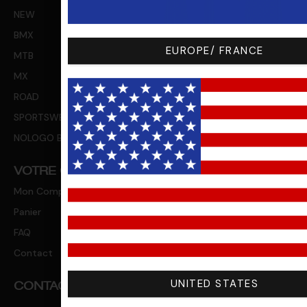
NEW
BMX
EUROPE/ FRANCE
MTB
MX
ROAD
SPORTSWEAR
NOLOGO BY YOU
VOTRE COMPTE
Mon Compte
Panier
FAQ
Contact
UNITED STATES
CONTACT US