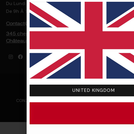
Du Lundi Au Vendredi
De 9h À 12h Et De 14h À 16h30
Contact@nologosport.com
345 chemin des petits Chassis, 26300
Châteauneuf-sur-Isère, France
© 2025 NOLOGO
UNITED KINGDOM
MENTIONS LÉGALES
CONDITIONS GÉNÉRALES D’ACHAT ET D’UTILISATION
POLITIQUE DE COOKIES (UE)
CONTACT