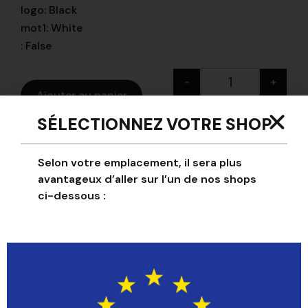
logo
:
Black
mot1
:
White
:
False
-
+
Ajouter au panier
SÉLECTIONNEZ VOTRE SHOP
NOLOGO ByYou
Selon votre emplacement, il sera plus
avantageux d’aller sur l’un de nos shops
ci-dessous :
Pantalon Half
Personnalisé