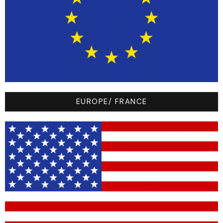
https://api.kitbuilder.co.uk/api/quoteimage/e797a3
b3-6c6d-4b2e-a85f-72e447f57b5e.svg?
distributorId=141554126
Valider
Aucune validation de mon design
mon
design
EUROPE/ FRANCE
base
Black (
█
#1a1a1a)
logo
Black (
█
#1a1a1a)
mot1
White (
█
#ffffff)
false