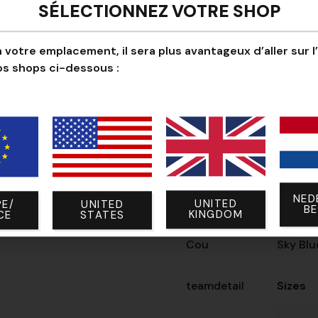
SÉLECTIONNEZ VOTRE SHOP
 votre emplacement, il sera plus avantageux d’aller sur l
os shops ci-dessous :
Base
pastel 
Logo
Apple G
Bras
pastel 
NED
Bras
pastel 
UNITED
E/
UNITED
B
KINGDOM
CE
STATES
Cou
Sky Blu
teamdetail
Sizes