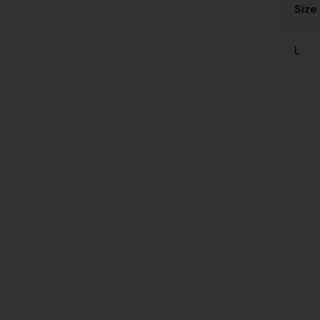
Size
L