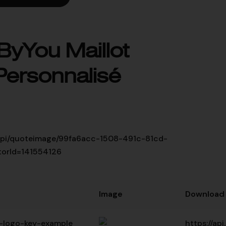
You Maillot
ersonnalisé
uk/api/quoteimage/99fa6acc-1508-491c-81cd-
torId=141554126
Image
Download
-logo-key-example
https://a