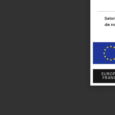
Selon
de n
EUROP
FRAN