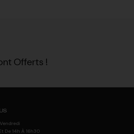
nt Offerts !
US
 Vendredi
Et De 14h À 16h30