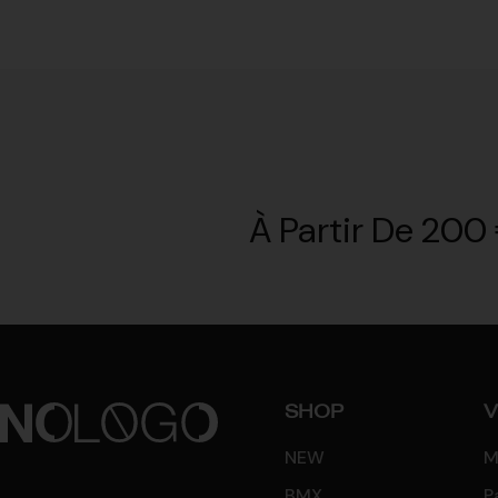
À Partir De 200 
SHOP
V
NEW
M
BMX
P