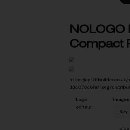
NOLOGO By
Compact P
https://api.kitbuilder.co.
88c078c6faf1.svg?distribu
Logo
Images
editeur
Key
club