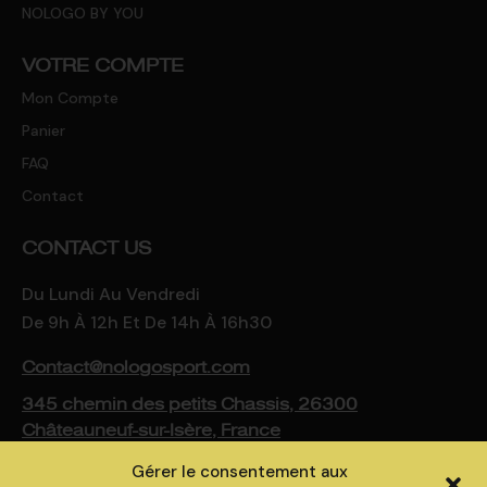
NOLOGO BY YOU
VOTRE COMPTE
Mon Compte
Panier
FAQ
Contact
CONTACT US
Du Lundi Au Vendredi
De 9h À 12h Et De 14h À 16h30
Contact@nologosport.com
345 chemin des petits Chassis, 26300
Châteauneuf-sur-Isère, France
Gérer le consentement aux