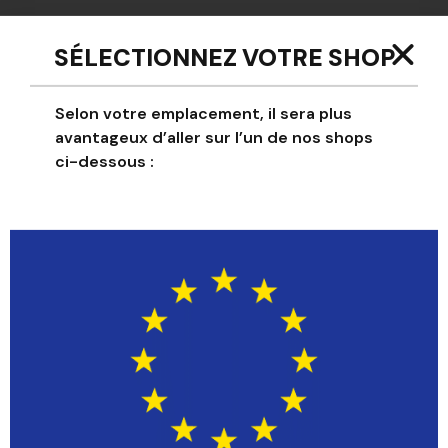
-
+
SÉLECTIONNEZ VOTRE SHOP
Ajouter au panier
Selon votre emplacement, il sera plus
avantageux d’aller sur l’un de nos shops
NOLOGO ByYou
ci-dessous :
Pantalon Racer
Personnalisé
https://api.kitbuilder.co.uk/api/quoteimage/dae2f3
cc-7571-44f8-b71d-e54c461700c5.svg?
distributorId=141554126