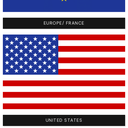
Black (
█
#1a1a1a)
EUROPE/ FRANCE
false
White (
█
#ffffff)
Quantités
Sizes
Size
Sku
Quantity
30A
1
UNITED STATES