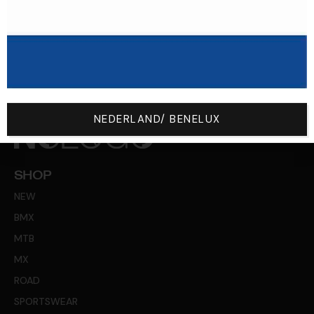
À Partir De 200 € D'achat, Les
Frais De Retour Sont Offerts !
NEDERLAND/ BENELUX
SHOP
NEW
BMX
MTB
MX
ROAD
SPORTSWEAR