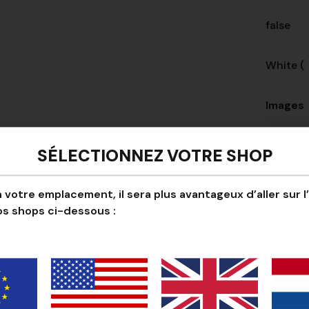
false
White (
Images
Key
SÉLECTIONNEZ VOTRE SHOP
Fron
 votre emplacement, il sera plus avantageux d’aller sur l
os shops ci-dessous :
Quantités
Sizes
Size