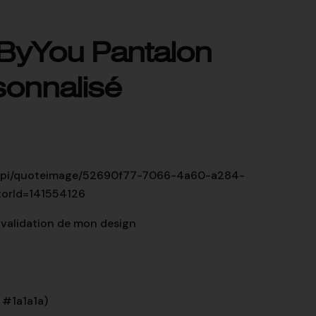
yYou Pantalon
sonnalisé
.uk/api/quoteimage/52690f77-7066-4a60-a284-
torId=141554126
validation de mon design
#1a1a1a)