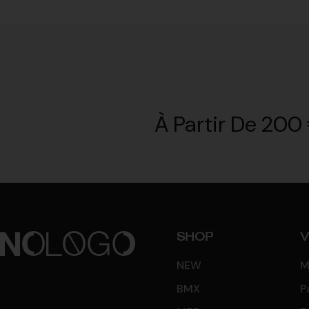
À Partir De 200 
SHOP
V
NEW
M
BMX
P