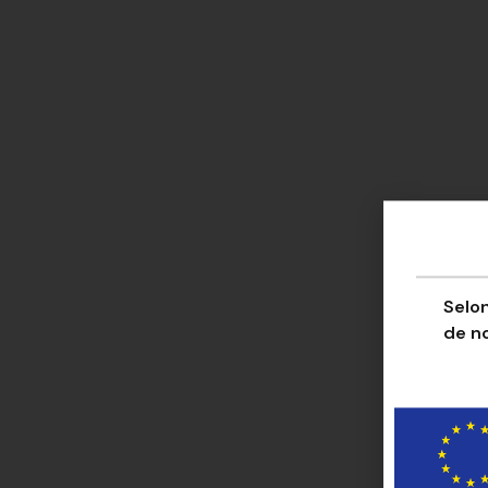
Selon
de n