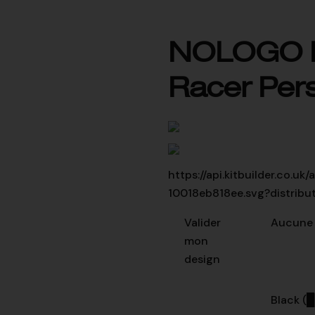
NOLOGO B
Racer Per
https://api.kitbuilder.co
10018eb818ee.svg?distribu
Valider
Aucune 
mon
design
Black (
█