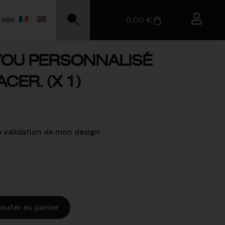
0,00
€
 YOU
OU PERSONNALISÉ
CER. (X 1)
 validation de mon design
jouter au panier