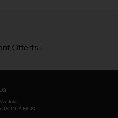
nt Offerts !
US
 Vendredi
Et De 14h À 16h30