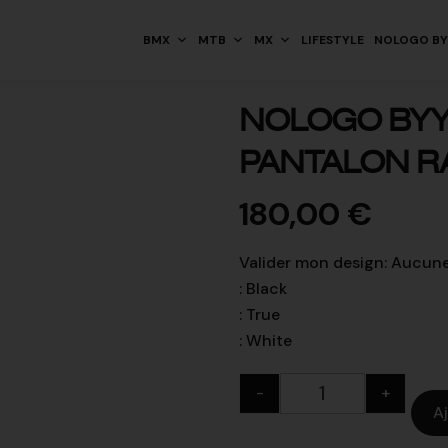
BMX
MTB
MX
LIFESTYLE
NOLOGO BY
NOLOGO BYY
PANTALON RA
180,00
€
Valider mon design
:
Aucune
:
Black
:
True
:
White
-
+
A