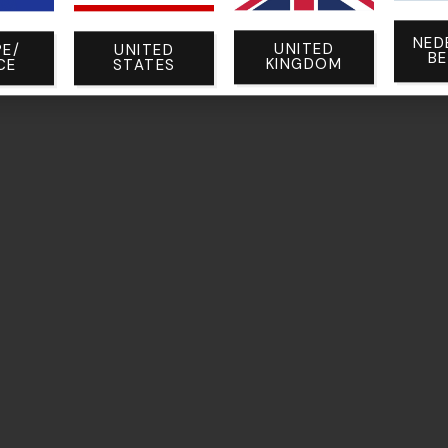
NED
28A
UNITED
E/
UNITED
B
KINGDOM
CE
STATES