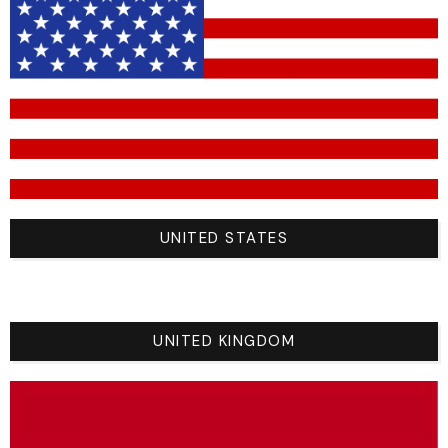
name-
ALEXANDRE
text
number-
59
text
UNITED STATES
col
motif1
Vert (
█
#00ff00)
UNITED KINGDOM
motif 2
Royal Blue (
█
#4169E1)
motif3
Black (
█
#1a1a1a)