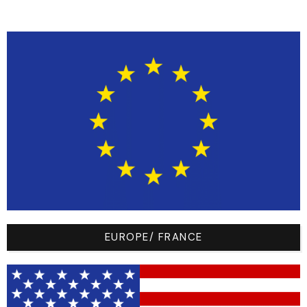
club-logo-key-
example
club-logo-key-
example
club-logo-key-
example
Nom
Text
EUROPE/ FRANCE
Key
Text