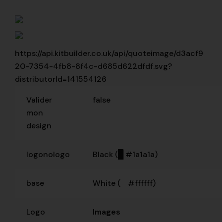
https://api.kitbuilder.co.uk/api/quoteimage/d3acf9
20-7354-4fb8-8f4c-d685d622dfdf.svg?
distributorId=141554126
Valider
false
mon
design
logonologo
Black (
█
#1a1a1a)
base
White (
█
#ffffff)
Logo
Images