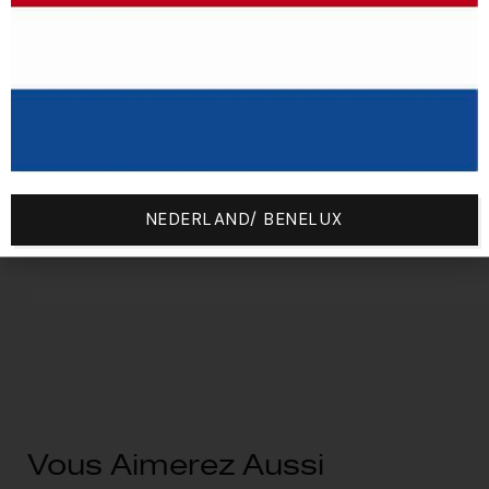
Motif4
Vert (
█
#00ff00)
teamdetail
Sizes
Size
NEDERLAND/ BENELUX
YL (12 ans)
Vous Aimerez Aussi