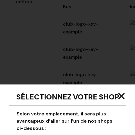
editeur
Key
I
club-logo-key-
example
club-logo-key-
example
club-logo-key-
example
SÉLECTIONNEZ VOTRE SHOP
club-logo-key-
example
Selon votre emplacement, il sera plus
avantageux d’aller sur l’un de nos shops
club-logo-key-
ci-dessous :
example