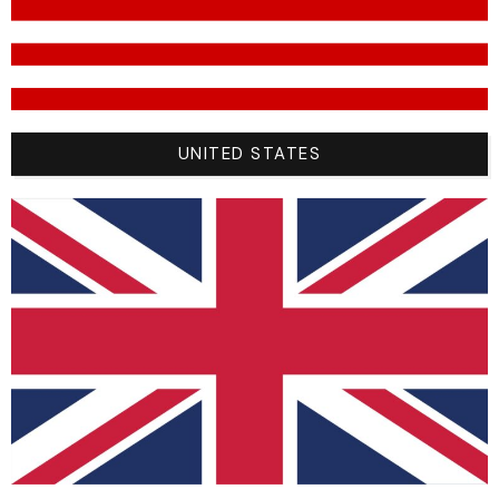
teamdetail
Sizes
Size
YS (8 ans)
UNITED STATES
YM (10ans)
M