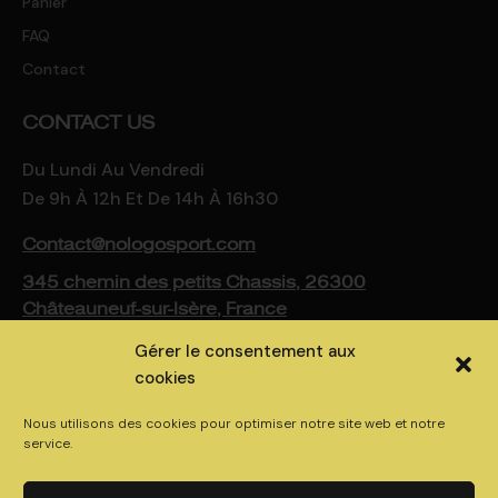
Panier
FAQ
Contact
CONTACT US
Du Lundi Au Vendredi
De 9h À 12h Et De 14h À 16h30
Contact@nologosport.com
345 chemin des petits Chassis, 26300
Châteauneuf-sur-Isère, France
Gérer le consentement aux
cookies
Nous utilisons des cookies pour optimiser notre site web et notre
service.
© 2025 NOLOGO