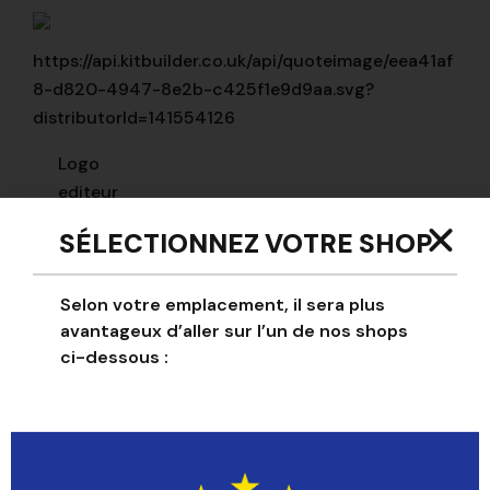
https://api.kitbuilder.co.uk/api/quoteimage/eea41af
8-d820-4947-8e2b-c425f1e9d9aa.svg?
distributorId=141554126
Logo
editeur
SÉLECTIONNEZ VOTRE SHOP
Nom
Text
Key
Text
Fon
Selon votre emplacement, il sera plus
avantageux d’aller sur l’un de nos shops
ci-dessous :
name-
The
Beb
text
Hungry
Neu
Man