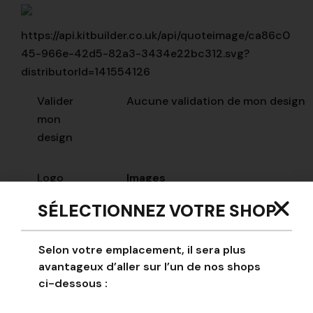
https://api.kitbuilder.co.uk/api/quoteimage/ca86c0
45-966e-42d5-82a3-3434e22bc312.svg?
distributorId=141554126
Valider
Aucune validation de mon design
mon
design
Logo
Images
editeur
SÉLECTIONNEZ VOTRE SHOP
Key
Ima
club-logo-key-
Selon votre emplacement, il sera plus
example
avantageux d’aller sur l’un de nos shops
ci-dessous :
club-logo-key-