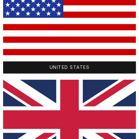
Nom
Text
Key
Text
Font
UNITED STATES
name-
camille
Impa
text
name-
chelmis
Impa
text
Base
White (
█
#f2f2f2)