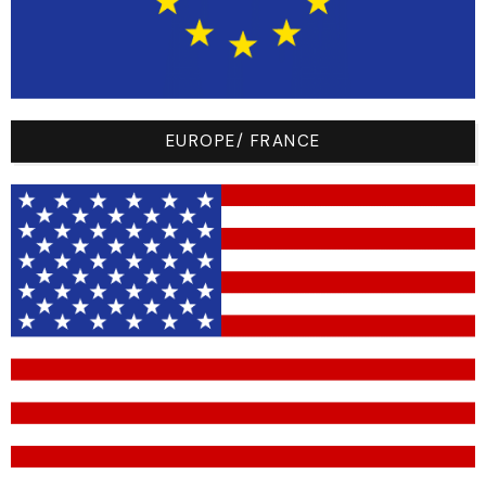
club-logo-key-
example
club-logo-key-
example
EUROPE/ FRANCE
Nom
Text
Key
Text
Font
number-
242
Fugaz
text
One