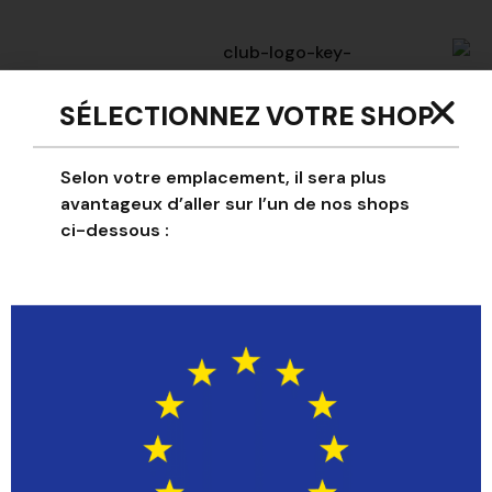
club-logo-key-
example
SÉLECTIONNEZ VOTRE SHOP
club-logo-key-
example
Selon votre emplacement, il sera plus
avantageux d’aller sur l’un de nos shops
ci-dessous :
club-logo-key-
example
club-logo-key-
example
club-logo-key-
example