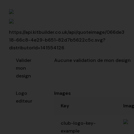
https://api.kitbuilder.co.uk/api/quoteimage/066de3
18-66c8-4e29-b651-82d7b5622c5c.svg?
distributorId=141554126
Valider
Aucune validation de mon design
mon
design
Logo
Images
editeur
Key
Ima
club-logo-key-
example