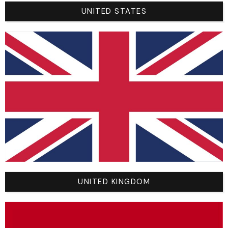
UNITED STATES
Base
#f2f2f2
Logo
Black (
█
#1a1a1a)
Bras
#f2f2f2
Bras
#f2f2f2
Cou
White (
█
#ffffff)
teamdetail
Sizes
UNITED KINGDOM
Size