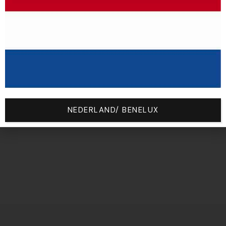
S
NEDERLAND/ BENELUX
Vous Aimerez Aussi