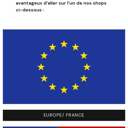
Nom
Text
avantageux d’aller sur l’un de nos shops
ci-dessous :
Key
Text
Font
name-
Nathan
Birth
text
Boun
name-
Lauber
Great
text
Vibes
Base
Black (
█
#1a1a1a)
EUROPE/ FRANCE
Logo
White (
█
#ffffff)