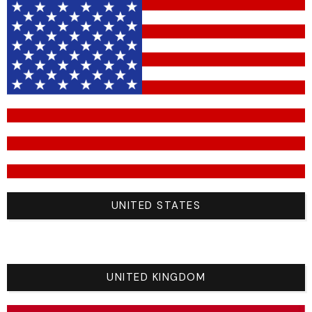
Bras
Black (
█
#1a1a1a)
Bras
Black (
█
#1a1a1a)
Cou
Black (
█
#1a1a1a)
teamdetail
Sizes
Size
UNITED STATES
M
UNITED KINGDOM