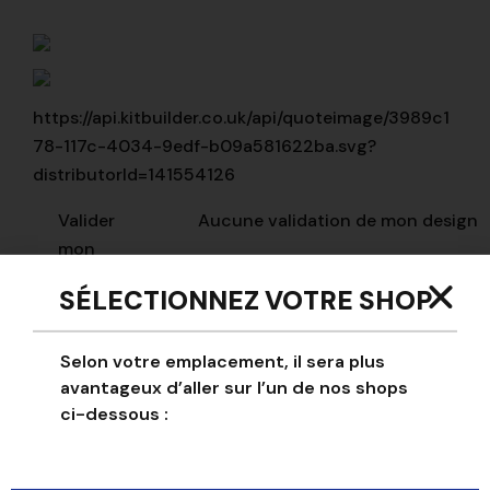
https://api.kitbuilder.co.uk/api/quoteimage/3989c1
78-117c-4034-9edf-b09a581622ba.svg?
distributorId=141554126
Valider
Aucune validation de mon design
mon
design
SÉLECTIONNEZ VOTRE SHOP
Logo
Selon votre emplacement, il sera plus
editeur
avantageux d’aller sur l’un de nos shops
ci-dessous :
Nom
Text
Key
Text
Fo