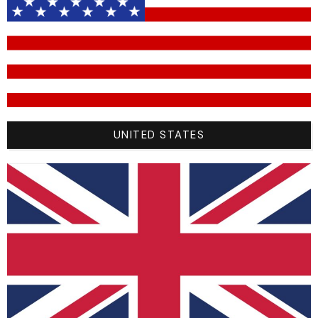
Logo
White (
█
#ffffff)
Bras
White (
█
#ffffff)
Bras
White (
█
#ffffff)
Cou
White (
█
#ffffff)
UNITED STATES
teamdetail
Sizes
Size
M