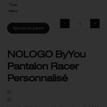
:
True
:
Navy
-
+
Ajouter au panier
NOLOGO ByYou
Pantalon Racer
Personnalisé