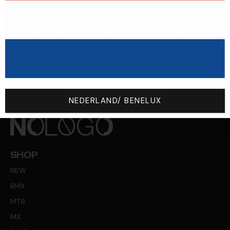
À Partir De 200 € D'achat, Les
Frais De Retour Sont Offerts !
NEDERLAND/ BENELUX
SHOP
NEW
BMX
MTB
MX