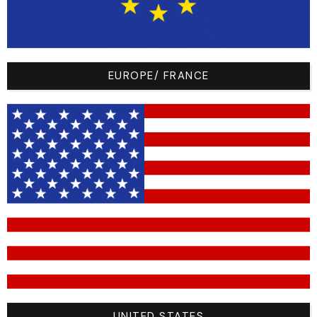
Frontlogo
Frontlogo
EUROPE/ FRANCE
Frontlogo
Quantités
Sizes
Size
Sku
32A
UNITED STATES