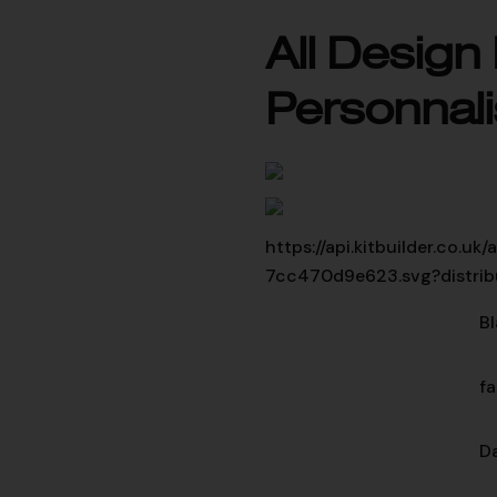
All Design
Personnal
https://api.kitbuilder.co.
7cc470d9e623.svg?distrib
Bl
fa
Da