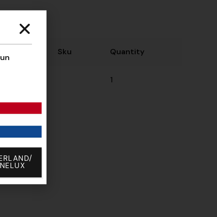
izes
Size
Sku
Quantity
’un
30A
1
ERLAND/
ENELUX