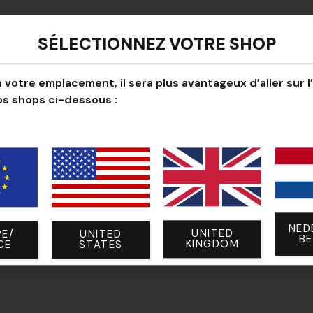
Quantités
S
SÉLECTIONNEZ VOTRE SHOP
 votre emplacement, il sera plus avantageux d’aller sur l
os shops ci-dessous :
NED
UNITED
E/
UNITED
B
KINGDOM
CE
STATES