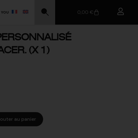
0,00
€
 YOU
 PERSONNALISÉ
CER. (X 1)
jouter au panier