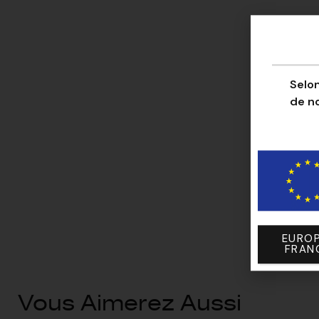
Selon
de n
EUROP
FRAN
Vous Aimerez Aussi