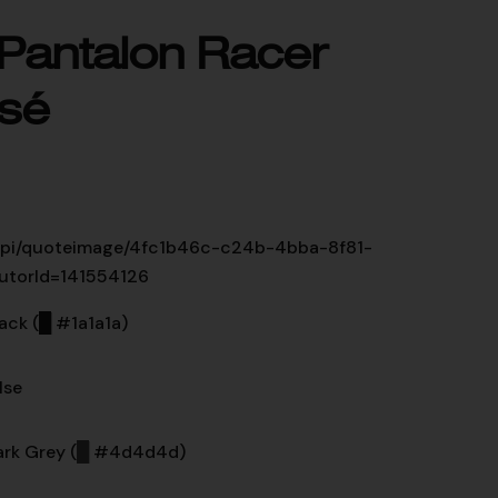
 Pantalon Racer
isé
uk/api/quoteimage/4fc1b46c-c24b-4bba-8f81-
utorId=141554126
ack (
█
#1a1a1a)
lse
rk Grey (
█
#4d4d4d)