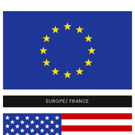
a-b1f9-4f2c-a48e-4dcb4a65de97.svg?
distributorId=141554126
Logo
editeur
Nom
Base
Black (
█
#1a1a1a)
Logo
#f2f2f2
EUROPE/ FRANCE
Bras
Black (
█
#1a1a1a)
Bras
Black (
█
#1a1a1a)