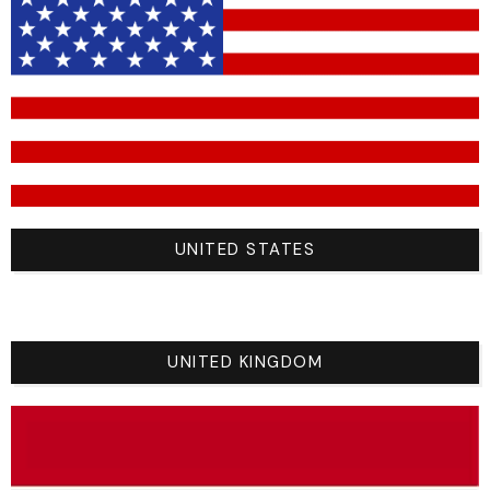
Cou
Black (
█
#1a1a1a)
teamdetail
Sizes
Size
Sku
Quantity
M
1
UNITED STATES
UNITED KINGDOM
Vous Aimerez Aussi