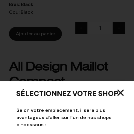
Bras
:
Black
Cou
:
Black
-
+
Ajouter au panier
All Design Maillot
Compact
SÉLECTIONNEZ VOTRE SHOP
Personnalisé
Selon votre emplacement, il sera plus
avantageux d’aller sur l’un de nos shops
ci-dessous :
https://api.kitbuilder.co.uk/api/quoteimage/d1fa65c