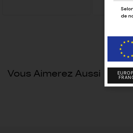
Selon
de n
Vous Aimerez Aussi
EUROP
FRAN