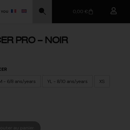
0,00
€
 YOU
ER PRO – NOIR
CER
M - 6/8 ans/years
YL - 8/10 ans/years
XS
jouter au panier