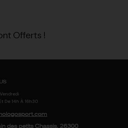
nt Offerts !
US
 Vendredi
Et De 14h À 16h30
nologosport.com
n des petits Chassis, 26300