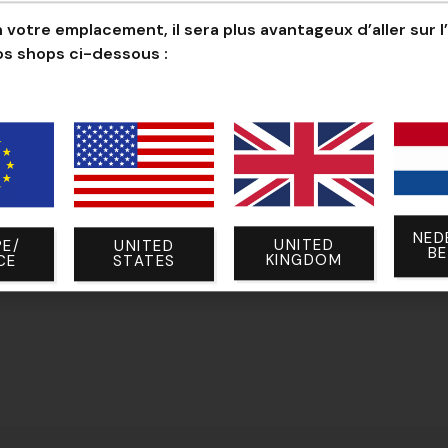
Conçu pour la perf
 votre emplacement, il sera plus avantageux d’aller sur l
Chaque détail a été dévelop
os shops ci-dessous :
NED
UNITED
E/
UNITED
B
KINGDOM
CE
STATES