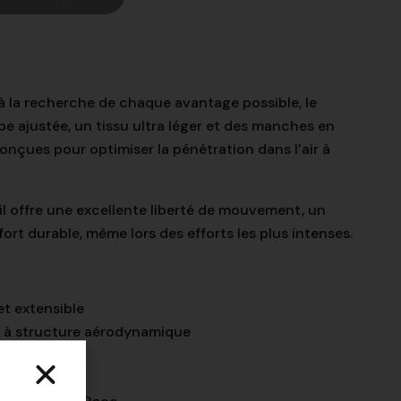
à la recherche de chaque avantage possible, le
e ajustée, un tissu ultra léger et des manches en
onçues pour optimiser la pénétration dans l’air à
il offre une excellente liberté de mouvement, un
ort durable, même lors des efforts les plus intenses.
et extensible
 à structure aérodynamique
du corps