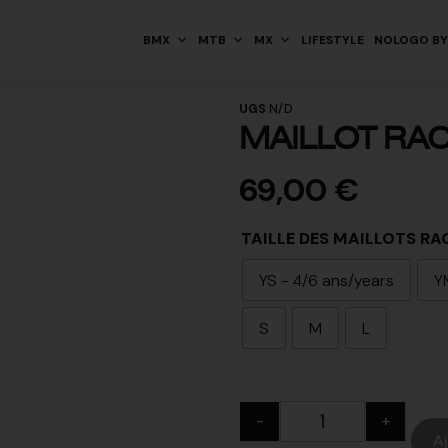
BMX
MTB
MX
LIFESTYLE
NOLOGO BY
UGS
N/D
MAILLOT RAC
69,00
€
TAILLE DES MAILLOTS RA
YS - 4/6 ans/years
Y
S
M
L
-
+
A