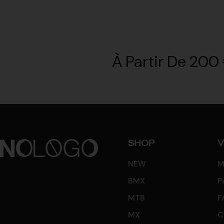
À Partir De 200 
SHOP
V
NEW
M
BMX
P
MTB
F
MX
C