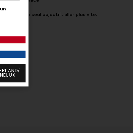
ormance BMX Race
’un
pé avec un seul objectif : aller plus vite.
ERLAND/
ENELUX