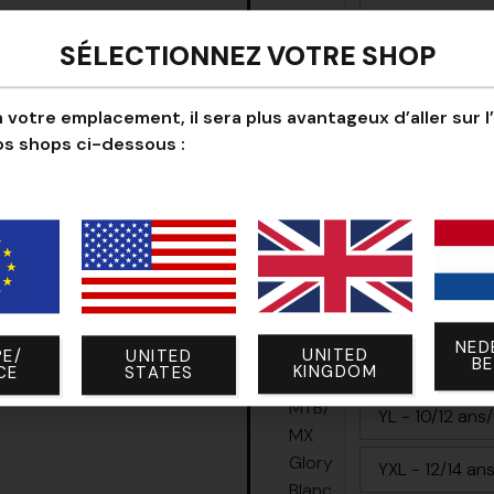
Y28 - 12/14 an
SÉLECTIONNEZ VOTRE SHOP
Y30 - 14/16 an
 votre emplacement, il sera plus avantageux d’aller sur l
os shops ci-dessous :
A32
A34
1 × Gants BMX/MTB
Taille des gants
YXXS
YXS
NED
UNITED
E/
UNITED
YS - 6/8 ans/y
B
KINGDOM
CE
STATES
YL - 10/12 ans
YXL - 12/14 an