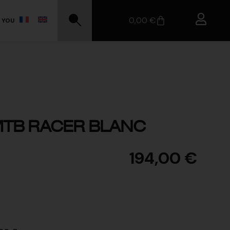
0,00
€
 YOU
TB RACER BLANC
194,00
€