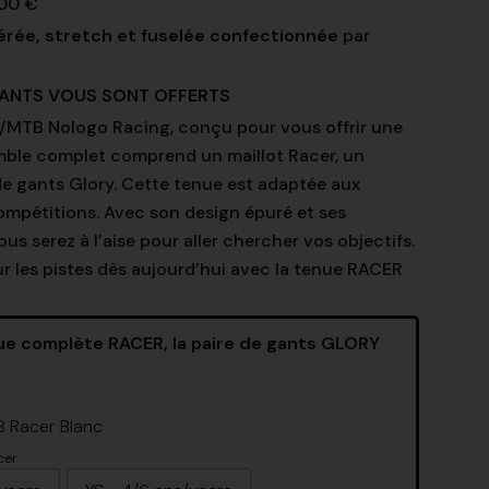
,00 €
érée, stretch et fuselée confectionnée
par
GANTS VOUS SONT OFFERTS
/MTB Nologo Racing, conçu pour vous offrir une
mble complet comprend un maillot Racer, un
de gants Glory. Cette tenue est adaptée aux
pétitions. Avec son design épuré et ses
us serez à l’aise pour aller chercher vos objectifs.
r les pistes dès aujourd’hui avec la tenue RACER
nue complète RACER, la paire de gants GLORY
B Racer Blanc
cer