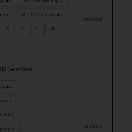
/years
YS - 4/6 ans/years
years
YL - 8/10 ans/years
69,00
€
S
M
L
XL
TB Racer Blanc
/years
years
/years
135,00
€
s/years