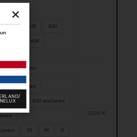
s/years
s/years
A28
A30
’un
A36
A38
/MX Glory Blanc
 - 4/6 ans/years
ERLAND/
ears
YM - 8/10 ans/years
ENELUX
25,00
€
/years
s/years
XS
M
S