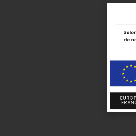
Selon
de n
EUROP
FRAN