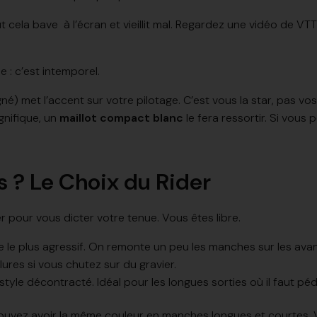
t cela bave à l’écran et vieillit mal. Regardez une vidéo de VTT
: c’est intemporel.
né) met l’accent sur votre pilotage. C’est vous la star, pas v
gnifique, un
maillot compact blanc
le fera ressortir. Si vous
 ? Le Choix du Rider
r pour vous dicter votre tenue. Vous êtes libre.
le le plus agressif. On remonte un peu les manches sur les avan
ures si vous chutez sur du gravier.
style décontracté. Idéal pour les longues sorties où il faut péda
ouvez avoir la même couleur en manches longues et courtes. V