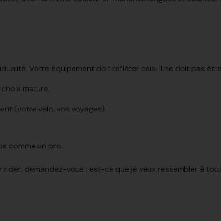
dualité. Votre équipement doit refléter cela. Il ne doit pas ê
n choix mature.
nt (votre vélo, vos voyages).
dos comme un pro.
er rider, demandez-vous : est-ce que je veux ressembler à tou