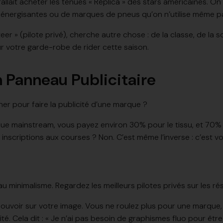
l fallait acheter les tenues « Réplica » des stars américaines.
 énergisantes ou de marques de pneus qu’on n’utilise même p
teer » (pilote privé), cherche autre chose : de la classe, de la
ur votre garde-robe de rider cette saison.
n Panneau Publicitaire
er pour faire la publicité d’une marque ?
e mainstream, vous payez environ 30% pour le tissu, et 70% po
scriptions aux courses ? Non. C’est même l’inverse : c’est vou
u minimalisme. Regardez les meilleurs pilotes privés sur les r
e pouvoir sur votre image. Vous ne roulez plus pour une marque
té. Cela dit : « Je n’ai pas besoin de graphismes fluo pour êtr