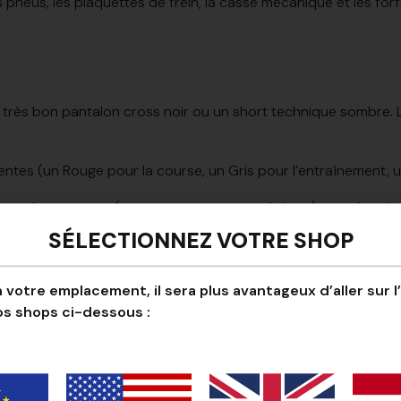
 pneus, les plaquettes de frein, la casse mécanique et les for
n très bon pantalon cross noir ou un short technique sombre. Le
rentes (un Rouge pour la course, un Gris pour l’entraînement, u
ndes marques (car vous ne payez pas le logo), pour le prix d
SÉLECTIONNEZ VOTRE SHOP
entes. Vous êtes toujours propre et sec, même lors d’un week-
gente
.
 votre emplacement, il sera plus avantageux d’aller sur l
os shops ci-dessous :
 le Style
 plastique, on transpire dedans.