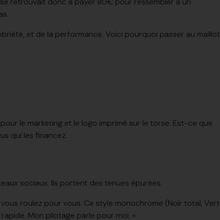
 On se retrouvait donc à payer 80€ pour ressembler à un
as.
 sobriété, et de la performance. Voici pourquoi passer au maillot
ur le marketing et le logo imprimé sur le torse. Est-ce que
s qui les financez.
éseaux sociaux. Ils portent des tenues épurées.
, vous roulez pour vous. Ce style monochrome (Noir total, Vert
e rapide. Mon pilotage parle pour moi. »