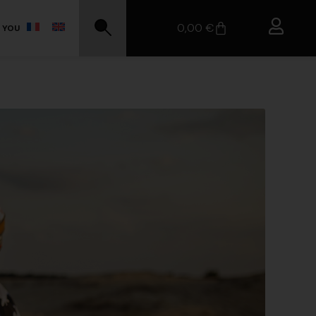
0,00
€
 YOU