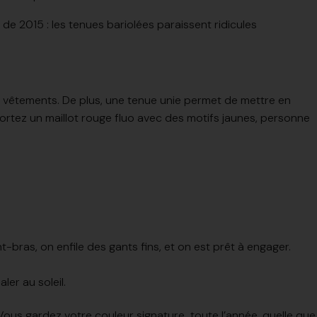
 de 2015 : les tenues bariolées paraissent ridicules
os vêtements. De plus, une tenue unie permet de mettre en
 portez un maillot rouge fluo avec des motifs jaunes, personne
t-bras, on enfile des gants fins, et on est prêt à engager.
ler au soleil.
ous gardez votre couleur signature toute l’année, quelle que