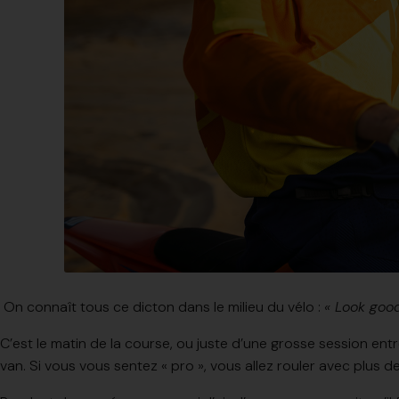
On connaît tous ce dicton dans le milieu du vélo :
« Look good
C’est le matin de la course, ou juste d’une grosse session entr
van. Si vous vous sentez « pro », vous allez rouler avec plus d