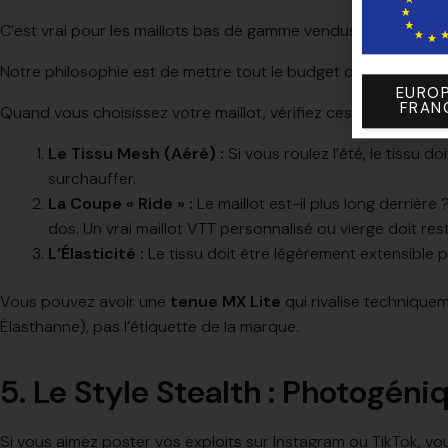
C’est vrai pour les maillots bas de gamme vendus sur les sites
Notre philosophie est de mettre tout le budget de production 
EUROP
FRAN
Quand vous choisissez votre maillot, vérifiez ces trois points 
Le Tissu Mesh (Aéré) :
Si vous roulez l’été, le tissu 
surchauffer.
La Coupe « Ride » :
Le maillot est-il plus long derrièr
dos. Un vrai maillot VTT personnalisé ou vierge doit res
L’Élasticité :
Le tissu doit être légèrement extensible 
Vous pouvez avoir une
tenue MX Lite
qui rivalise technique
Élasthanne), pas l’étiquette de la marque.
5. Le Style Stealth : Photogéni
Si vous aimez poster vos exploits sur Instagram ou TikTok, 