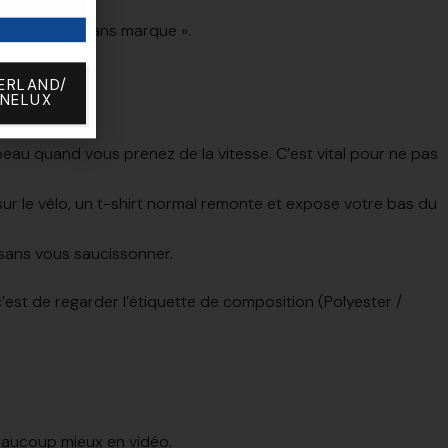
gamme » et « sans marque ».
ERLAND/
ENELUX
e peau quand vous prenez de la vitesse. C’est vital pour ne pas
sur le vélo, un t-shirt normal remonte et expose votre bas du
 sans vous saucissonner.
est de regarder l’étiquette de composition (Polyester /
beaucoup mieux en vidéo.