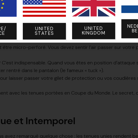
 généralistes chinois. Mais il ne faut pas confondre « bas de 
dans le tissu, pas dans le marketing.
NED
UNITED
E/
UNITED
B
KINGDOM
CE
STATES
techniques cruciaux :
doit être micro-perforé. Vous devez sentir l’air passer sur votr
e ? C’est indispensable. Quand vous êtes en position d’attaque 
ter rentré dans le pantalon (le fameux « tuck »).
pour laisser passer votre gilet de protection ou vos coudières
ment avec les tenues portées en Coupe du Monde. Le secret, c’
que et Intemporel
vous avez remarqué quelque chose : les tenues unies rendent 