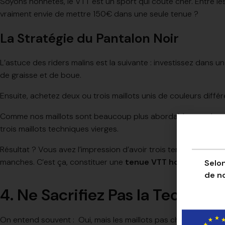
Soyons honnêtes, le VTT est un sport qui coûte cher. Entre les
vraiment envie de mettre 150€ dans une seule tenue ?
La Stratégie du Pantalon Noir
L’astuce des riders malins est la suivante : investissez dans u
de graisse et de boue.
Ensuite, achetez deux ou trois maillots unis de couleurs diffé
Comme nos maillots sont beaucoup plus abordables que les gra
trois maillots techniques vierges.
Résultat ? Vous avez l’impression d’avoir trois tenues différ
manches. C’est ça, constituer une
tenue VTT homme intelli
Selon
de n
4. Ne Sacrifiez Pas la Tech pour
On entend souvent : Oui, mais les maillots pas chers, c’est du