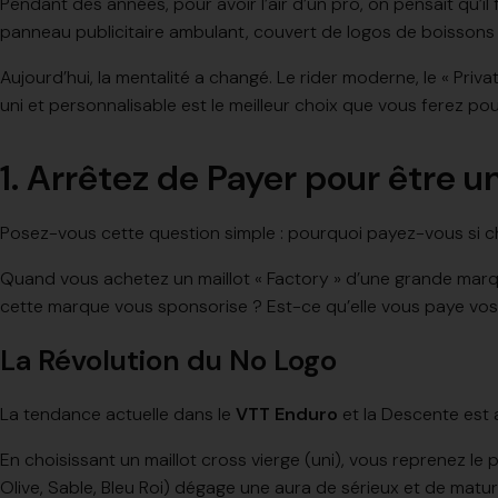
Pendant des années, pour avoir l’air d’un pro, on pensait qu’i
panneau publicitaire ambulant, couvert de logos de boissons
Aujourd’hui, la mentalité a changé. Le rider moderne, le « Priva
uni et personnalisable est le meilleur choix que vous ferez po
1. Arrêtez de Payer pour être u
Posez-vous cette question simple : pourquoi payez-vous si ch
Quand vous achetez un maillot « Factory » d’une grande marqu
cette marque vous sponsorise ? Est-ce qu’elle vous paye vos in
La Révolution du No Logo
La tendance actuelle dans le
VTT Enduro
et la Descente est a
En choisissant un maillot cross vierge (uni), vous reprenez l
Olive, Sable, Bleu Roi) dégage une aura de sérieux et de maturi