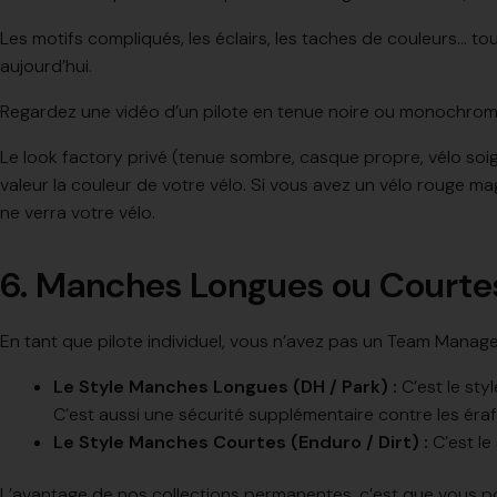
Les motifs compliqués, les éclairs, les taches de couleurs… tou
aujourd’hui.
Regardez une vidéo d’un pilote en tenue noire ou monochrome 
Le look factory privé (tenue sombre, casque propre, vélo soig
valeur la couleur de votre vélo. Si vous avez un vélo rouge ma
ne verra votre vélo.
6. Manches Longues ou Courtes
En tant que pilote individuel, vous n’avez pas un Team Manage
Le Style Manches Longues (DH / Park) :
C’est le sty
C’est aussi une sécurité supplémentaire contre les érafl
Le Style Manches Courtes (Enduro / Dirt) :
C’est le 
L’avantage de nos collections permanentes, c’est que vous p