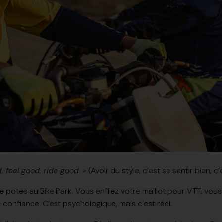
, feel good, ride good. »
(Avoir du style, c’est se sentir bien, c’e
e potes au Bike Park. Vous enfilez votre
maillot pour VTT
, vou
e confiance. C’est psychologique, mais c’est réel.