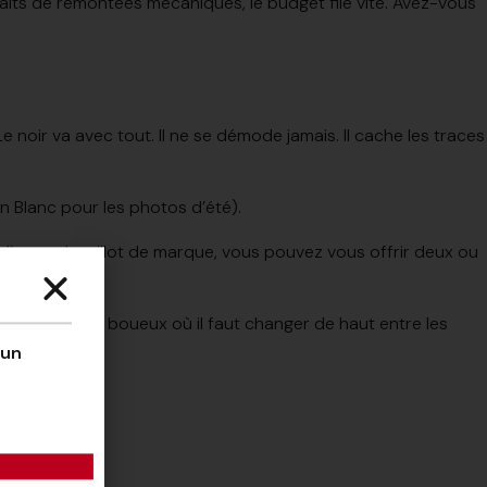
faits de remontées mécaniques, le budget file vite. Avez-vous
 noir va avec tout. Il ne se démode jamais. Il cache les traces
n Blanc pour les photos d’été).
’un seul maillot de marque, vous pouvez vous offrir deux ou
end de course boueux où il faut changer de haut entre les
’un