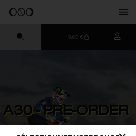
0,00
€
A30 - PRE-ORDER