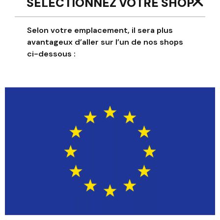
SÉLECTIONNEZ VOTRE SHOP
Selon votre emplacement, il sera plus
avantageux d’aller sur l’un de nos shops
ci-dessous :
Showing all 2 results
PANTALON BMX/MTB
PANTALON BMX/MTB
RACER ROUGE
RACER BLANC
135,00
€
135,00
€