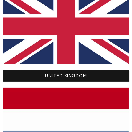
SHOP
NEW
BMX
MTB
UNITED KINGDOM
MX
ROAD
SPORTSWEAR
NOLOGO BY YOU
VOTRE COMPTE
Mon Compte