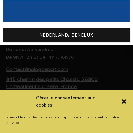
Panier
FAQ
Contact
NEDERLAND/ BENELUX
CONTACT US
Du Lundi Au Vendredi
De 9h À 12h Et De 14h À 16h30
Contact@nologosport.com
345 chemin des petits Chassis, 26300
Châteauneuf-sur-Isère, France
Gérer le consentement aux
cookies
Nous utilisons des cookies pour optimiser notre site web et notre
service.
© 2025 NOLOGO